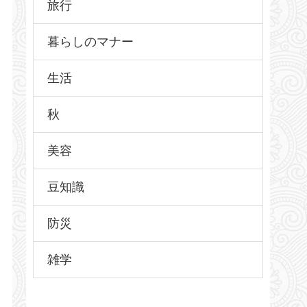
旅行
暮らしのマナー
生活
秋
美容
豆知識
防災
雑学