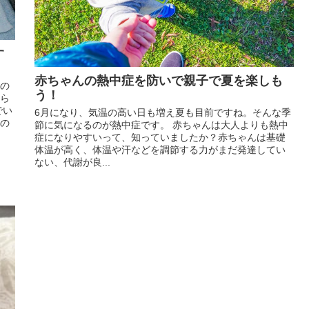
す
赤ちゃんの熱中症を防いで親子で夏を楽しも
温の
う！
たら
でい
6月になり、気温の高い日も増え夏も目前ですね。そんな季
着の
節に気になるのが熱中症です。 赤ちゃんは大人よりも熱中
症になりやすいって、知っていましたか？赤ちゃんは基礎
体温が高く、体温や汗などを調節する力がまだ発達してい
ない、代謝が良...