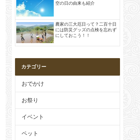
空の日の由来も紹介
農家の三大厄日って？二百十日
には防災グッズの点検を忘れず
にしておこう！！
カテゴリー
おでかけ
お祭り
イベント
ペット