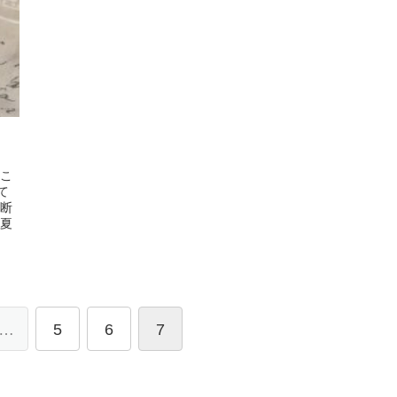
！
 こ
て
診断
は夏
…
5
6
7