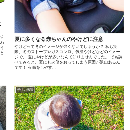
こ
が
夏に多くなる赤ちゃんのやけどに注意
かわ
やけどって冬のイメージが強くないでしょうか？ 私も実
よう
際、冬のストーブやガスコンロ、低温やけどなどのイメー
こと
ジで、 夏にやけどが多いなんて知りませんでした。 でも調
べてみると、夏にも火傷をおってしまう原因が沢山あるん
です！ 火傷をしやす...
子供の病気