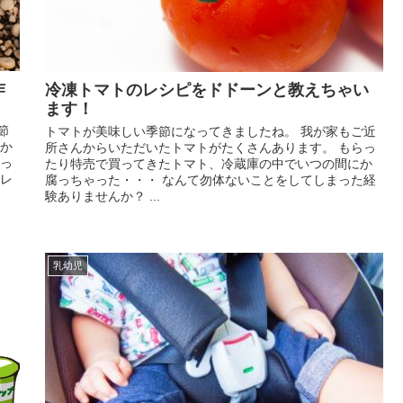
作
冷凍トマトのレシピをドドーンと教えちゃい
ます！
節
トマトが美味しい季節になってきましたね。 我が家もご近
はか
所さんからいただいたトマトがたくさんあります。 もらっ
かっ
たり特売で買ってきたトマト、冷蔵庫の中でいつの間にか
テレ
腐っちゃった・・・ なんて勿体ないことをしてしまった経
験ありませんか？ ...
乳幼児